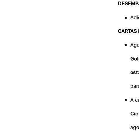
DESEMP
Adi
CARTAS
Ago
Gol
est
par
A c
Cur
ago