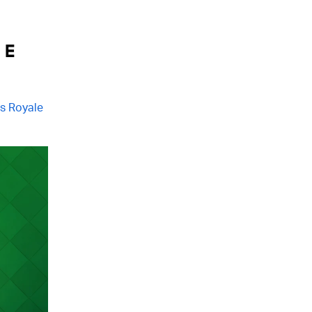
 E
s Royale