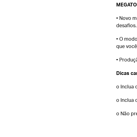
MEGAT
• Novo m
desafios.
• O modo
que você
• Produçã
Dicas c
o Inclua
o Inclua 
o Não pr