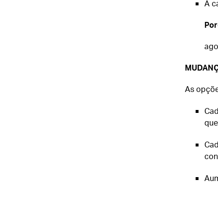
A c
Por
ago
MUDANÇ
As opçõe
Cad
que
Cad
con
Aum