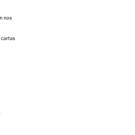
n nos
 cartas
.