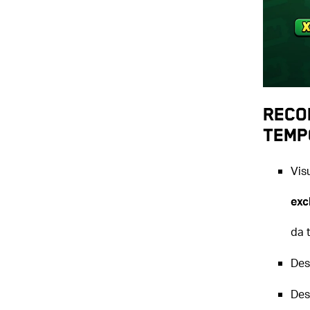
RECO
TEMP
Vis
exc
da 
Des
Des