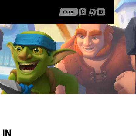
 Shanghai
Career Stories
in