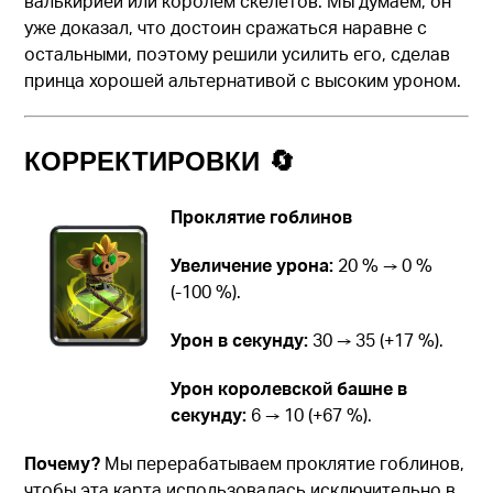
валькирией или королем скелетов. Мы думаем, он
уже доказал, что достоин сражаться наравне с
остальными, поэтому решили усилить его, сделав
принца хорошей альтернативой с высоким уроном.
КОРРЕКТИРОВКИ 🔄
Проклятие гоблинов
Увеличение урона:
20 % → 0 %
(-100 %).
Урон в секунду:
30 → 35 (+17 %).
Урон королевской башне в
секунду:
6 → 10 (+67 %).
Почему?
Мы перерабатываем проклятие гоблинов,
чтобы эта карта использовалась исключительно в