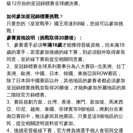
級12月份的皇冠錦標賽全球總決賽。
如何參加皇冠錦標賽挑戰
？
只要您的《皇室戰爭》國王塔達到8級，您就可以參加挑
戰！
參賽資格說明（挑戰取得20勝後）：
1、參賽選手必須
年滿16歲
才能獲得晉級資格，但未滿18
歲的選手，若需參加後續的線下賽，則必須額外取得家長
同意，並於線下賽前提交相關同意書。
2、皇冠錦標賽全球系列賽事分為八大賽區─北美洲、拉丁
美洲、歐洲、中國、日本、韓國、東南亞與ROW賽區，
除了日本與中國賽區以外，其他地區的參賽者都必須參加
皇冠錦標賽挑戰並取得20勝後，才能夠參加所屬地區的第
二階段官方錦標賽。
3、賽區規劃方面，台灣、香港、澳門、新加坡、馬來西
亞、印尼、越南、泰國、菲律賓等9個地區，將劃分在東
南亞賽區中，無法參與其他賽區。只要是這9個地區的公
民，提交相關證明資料皆可參加。
4、後續若晉級線下賽，官方將負擔選手個人食宿與交通