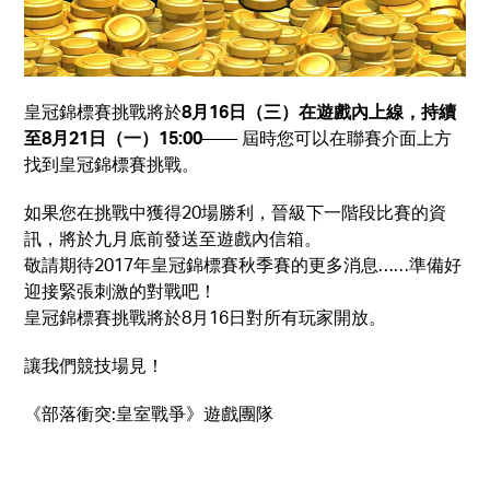
皇冠錦標賽挑戰將於
8月16日（三）在遊戲內上線，持續
至8月21日（一）15:00
—— 屆時您可以在聯賽介面上方
找到皇冠錦標賽挑戰。
如果您在挑戰中獲得20場勝利，晉級下一階段比賽的資
訊，將於九月底前發送至遊戲內信箱。
敬請期待2017年皇冠錦標賽秋季賽的更多消息……準備好
迎接緊張刺激的對戰吧！
皇冠錦標賽挑戰將於8月16日對所有玩家開放。
讓我們競技場見！
《部落衝突:皇室戰爭》遊戲團隊