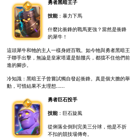
勇者黑暗王子
技能
：暴力下馬
什麼比衝鋒的戰馬更強？當然是衝鋒
的犀牛！
這頭犀牛和牠的主人一樣身經百戰。如今牠與勇者黑暗王
子聯手出擊，無論是皇家塔還是骷髏兵，都擋不住他們前
進的腳步。
冷知識：黑暗王子曾嘗試獨自發起衝鋒。真是個大膽的舉
動，可惜結果不太理想……
勇者巨石投手
技能
：巨石旋風
從俐落全倒到完美三分球，他是不折
不扣的競技場傳奇。