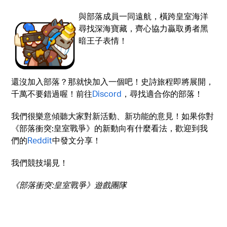
與部落成員一同遠航，橫跨皇室海洋
尋找深海寶藏，齊心協力贏取勇者黑
暗王子表情！
還沒加入部落？那就快加入一個吧！史詩旅程即將展開，
千萬不要錯過喔！前往
Discord
，尋找適合你的部落！
我們很樂意傾聽大家對新活動、新功能的意見！如果你對
《部落衝突:皇室戰爭》的新動向有什麼看法，歡迎到我
們的
Reddit
中發文分享！
我們競技場見！
《部落衝突:皇室戰爭》遊戲團隊