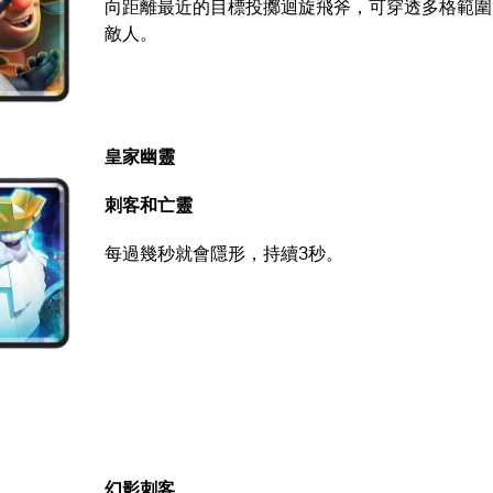
向距離最近的目標投擲迴旋飛斧，可穿透多格範圍
敵人。
皇家幽靈
刺客和亡靈
每過幾秒就會隱形，持續3秒。
幻影刺客