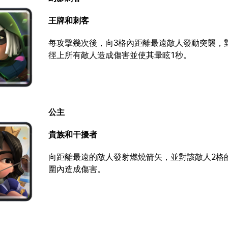
王牌和刺客
每攻擊幾次後，向3格內距離最遠敵人發動突襲，
徑上所有敵人造成傷害並使其暈眩1秒。
公主
貴族和干擾者
向距離最遠的敵人發射燃燒箭矢，並對該敵人2格
圍內造成傷害。