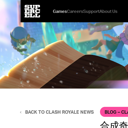
Games
Careers
Support
About Us
mo.co
Open Positions
Be Safe & Play Fair
News
New Games at Supercell
Squad Busters
Why You Might Love It Here
Brawl Stars
Investments
Clash Royale
Ilkka's 
Our Off
Boom
BLOG – C
BACK TO CLASH ROYALE NEWS
合成奇