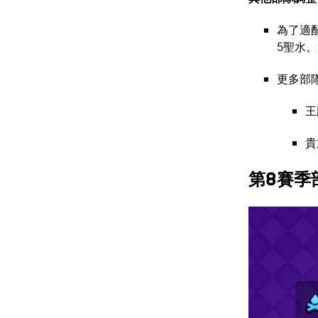
為了適
5聖水
更多部
王
貴
第8賽季