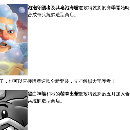
泡泡守護者
及其
皂泡海嘯
進攻特效將於賽季開始時
合成奇兵統帥造型商店。
了，也可以直接購買這款全新套裝，立即解鎖大守護者！
黑白神龍
和牠的
萌拳出擊
進攻特效將於五月加入合
兵統帥造型商店。