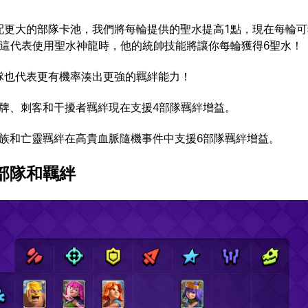
配更大的部隊卡池，我們將每輪提供的聖水提高1點，現在每輪可
。這代表使用聖水神龍時，他的統帥技能將讓你每輪獲得6聖水！
隊也代表更有機率湊出更強的羈絆能力！
牌、刺客和干擾者羈絆現在支援4部隊羈絆增益。
族和亡靈羈絆在高貴血脈隨機事件中支援6部隊羈絆增益。
部隊和羈絆