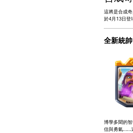
這將是合成奇
於4月13日
全新統帥
博學多聞的智
信與勇氣……