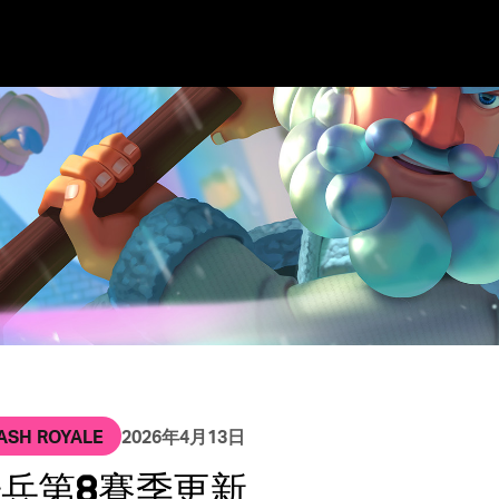
Long Texts
ices
 Beach
Joining Supercell
Clash of Clans
Games First
Spark
Hay Day
Living in Helsinki
Living in London
Living in
LASH ROYALE
2026年4月13日
兵第8賽季更新