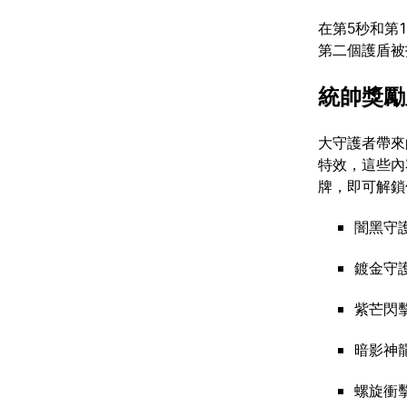
在第5秒和第
第二個護盾被
統帥獎勵
大守護者帶來
特效，這些內
牌，即可解鎖
闇黑守
鍍金守
紫芒閃
暗影神
螺旋衝