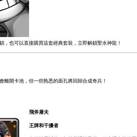
鎖，也可以直接購買這套經典套裝，立即解鎖聖水神龍！
會離開卡池，但一些熟悉的面孔將回歸合成奇兵！
飛斧屠夫
王牌和干擾者