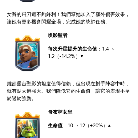
女爵的飛刀還不夠鋒利！我們幫她加入了額外傷害效果，
讓她有更多機會閃耀全場，完成她的統帥任務。
喚影聖者
每次升星提升的生命值
：1.4 →
1.2（-14.2%）▼
雖然靈台聖影的坦度值得信賴，但出現在對手陣容中時，
就有點太過強大。我們降低它的生命值，讓它的表現不至
於過於強勢。
哥布林女皇
生命值
：10 → 12（+20%）▲