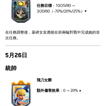
任務目標
：10/25/80 →
3/20/60（-70%/20%/25%）▼
在任務調整後，墓碑女皇應能在前兩輪對戰中完成她的首
次任務。
5月26日
統帥
飛刀女爵
額外傷害效果
：0 → 20% ▲