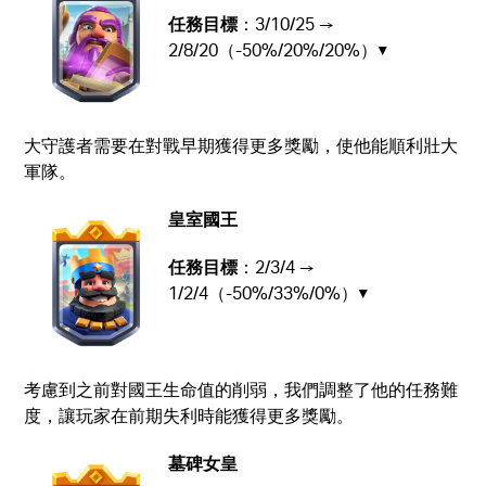
任務目標
：3/10/25 →
2/8/20（-50%/20%/20%）▼
大守護者需要在對戰早期獲得更多獎勵，使他能順利壯大
軍隊。
皇室國王
任務目標
：2/3/4 →
1/2/4（-50%/33%/0%）▼
考慮到之前對國王生命值的削弱，我們調整了他的任務難
度，讓玩家在前期失利時能獲得更多獎勵。
墓碑女皇