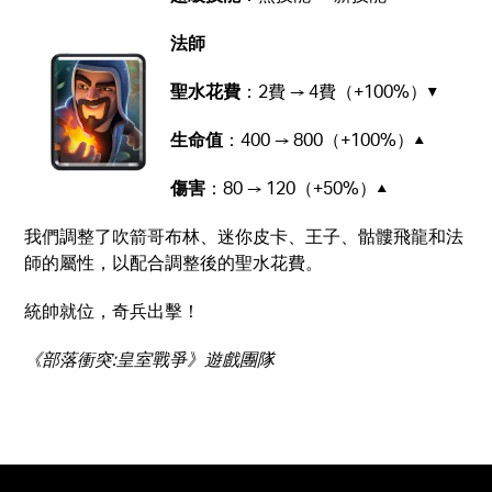
法師
聖水花費
：2費 → 4費（+100%）▼
生命值
：400 → 800（+100%）▲
傷害
：80 → 120（+50%）▲
我們調整了吹箭哥布林、迷你皮卡、王子、骷髏飛龍和法
師的屬性，以配合調整後的聖水花費。
統帥就位，奇兵出擊！
《部落衝突:皇室戰爭》遊戲團隊