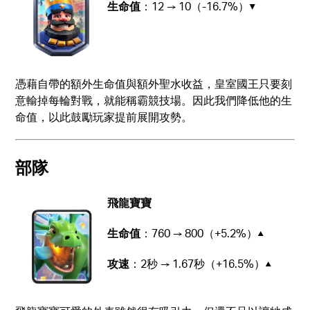
生命值
：12 → 10（-16.7%）▼
憑藉自帶的額外生命值與額外聖水收益，皇室國王只要刻
意輸掉每輪對戰，就能稱霸競技場。因此我們降低他的生
命值，以此鼓勵玩家提前展開攻勢。
部隊
飛龍寶寶
生命值
：760 → 800（+5.2%）▲
攻速
：2秒 → 1.67秒（+16.5%）▲