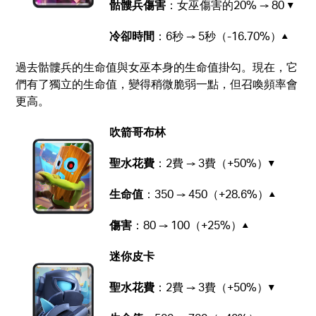
骷髏兵傷害
：女巫傷害的20% → 80 ▼
冷卻時間
：6秒 → 5秒（-16.70%）▲
過去骷髏兵的生命值與女巫本身的生命值掛勾。現在，它
們有了獨立的生命值，變得稍微脆弱一點，但召喚頻率會
更高。
吹箭哥布林
聖水花費
：2費 → 3費（+50%）▼
生命值
：350 → 450（+28.6%）▲
傷害
：80 → 100（+25%）▲
迷你皮卡
聖水花費
：2費 → 3費（+50%）▼