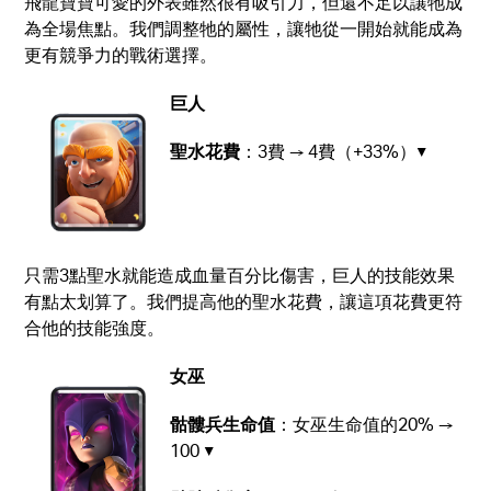
飛龍寶寶可愛的外表雖然很有吸引力，但還不足以讓牠成
為全場焦點。我們調整牠的屬性，讓牠從一開始就能成為
更有競爭力的戰術選擇。
巨人
聖水花費
：3費 → 4費（+33%）▼
只需3點聖水就能造成血量百分比傷害，巨人的技能效果
有點太划算了。我們提高他的聖水花費，讓這項花費更符
合他的技能強度。
女巫
骷髏兵生命值
：女巫生命值的20% →
100 ▼