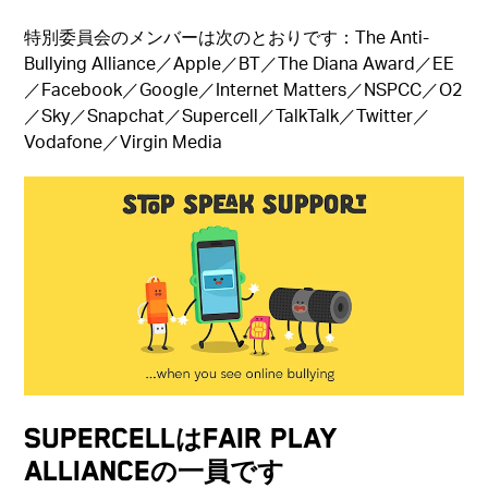
特別委員会のメンバーは次のとおりです：The Anti-
Bullying Alliance／Apple／BT／The Diana Award／EE
／Facebook／Google／Internet Matters／NSPCC／O2
／Sky／Snapchat／Supercell／TalkTalk／Twitter／
Vodafone／Virgin Media
SUPERCELLはFAIR PLAY
ALLIANCEの一員です