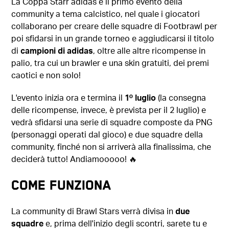
La Coppa Starr adidas è il primo evento della
community a tema calcistico, nel quale i giocatori
collaborano per creare delle squadre di Footbrawl per
poi sfidarsi in un grande torneo e aggiudicarsi il titolo
di
campioni di adidas
, oltre alle altre ricompense in
palio, tra cui un brawler e una skin gratuiti, dei premi
caotici e non solo!
L'evento inizia ora e termina il
1º luglio
(la consegna
delle ricompense, invece, è prevista per il 2 luglio) e
vedrà sfidarsi una serie di squadre composte da PNG
(personaggi operati dal gioco) e due squadre della
community, finché non si arriverà alla finalissima, che
deciderà tutto! Andiamooooo! 🔥
COME FUNZIONA
La community di Brawl Stars verrà divisa in
due
squadre
e, prima dell'inizio degli scontri, sarete tu e