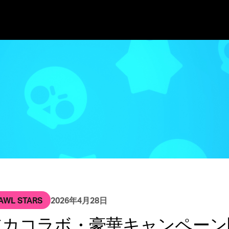
Long Texts
ices
 Beach
Joining Supercell
Clash of Clans
Games First
Spark
Hay Day
Living in Helsinki
Living in London
Living in
AWL STARS
2026年4月28日
アカコラボ・豪華キャンペーン