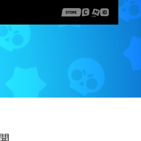
 Shanghai
Career Stories
開