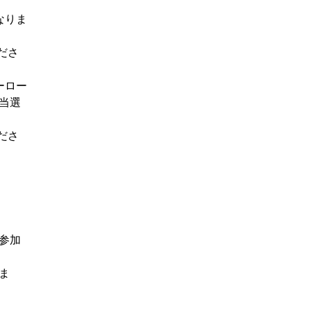
なりま
ださ
ーロー
当選
ださ
参加
ま