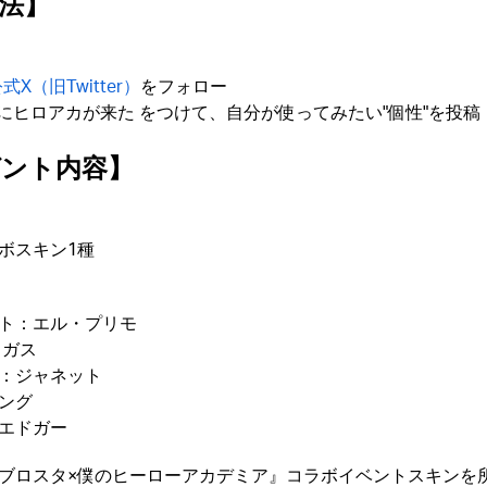
法】
X（旧Twitter）
をフォロー
スタにヒロアカが来た をつけて、自分が使ってみたい"個性"を投稿
ント内容】
ボスキン1種
ト：エル・プリモ
：ガス
：ジャネット
ング
エドガー
ブロスタ×僕のヒーローアカデミア』コラボイベントスキンを