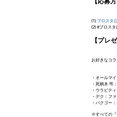
【応募方
(1)
ブロスタ公式
(2) #ブロ
【プレゼ
お好きなコラ
・オールマイ
・死柄木 弔
・ウラビティ
・デク：ファ
・バクゴー：
※すべての『