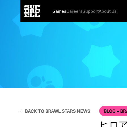
Games
Careers
Support
About Us
mo.co
Open Positions
Be Safe & Play Fair
News
New Games at Supercell
Squad Busters
Why You Might Love It Here
Brawl Stars
Investments
Clash Royale
Ilkka's 
Our Off
Boom
BLOG – BR
BACK TO BRAWL STARS NEWS
ヒロ