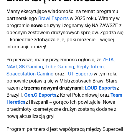
Mamy ekscytujące wiadomości na temat programu
partnerskiego
Brawl Esports
w 2025 roku. Witamy w
programie
nowe
drużyny i żegnamy się NA ZAWSZE z
obecnym zestawem drużynowych sprejów. Zgadza się
– koniecznie zdobądźcie je, póki możecie – więcej
informacji poniżej!
Po pierwsze, mamy przyjemność ogłosić, że
ZETA
,
NAVI
,
SK Gaming
,
Tribe Gaming
,
Reply Totem
,
Spacestation Gaming
oraz
FUT Esports
w tym roku
ponownie pojawią się w Mistrzostwach Brawl Stars
razem z
trzema nowymi drużynami:
LOUD Esports
z
Brazylii,
Gen.G Esports
z Korei Południowej oraz
Team
Heretics
z Hiszpanii – gorąco ich powitajcie! Nowe
przedmioty kosmetyczne drużyn zostaną dodane z
nową aktualizacją gry!
Program partnerski jest współpracą między Supercell