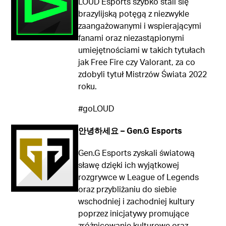
LOUD Esports
szybko stali się
brazylijską potęgą z niezwykle
zaangażowanymi i wspierającymi
fanami oraz niezastąpionymi
umiejętnościami w takich tytułach
jak Free Fire czy Valorant, za co
zdobyli tytuł Mistrzów Świata 2022
roku.
#goLOUD
안녕하세요 – Gen.G Esports
Gen.G Esports
zyskali światową
sławę dzięki ich wyjątkowej
rozgrywce w League of Legends
oraz przybliżaniu do siebie
wschodniej i zachodniej kultury
poprzez inicjatywy promujące
zróżnicowanie kulturowe oraz