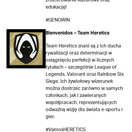
edukację!
#GENGWIN
Bienvenidos – Team Heretics
Team Heretics
znani są z ich ducha
rywalizacji oraz determinacji w
osiągnięciu perfekcji w licznych
tytułach – szczególnie League of
Legends, Valorant oraz Rainbow Six
Siege. Ich żywiołowy wizerunek
można dostrzec zarówno w samych
członkach, jak i zawieranych
współpracach, reprezentujących
odważną wizję dla świata e-sportu i
gier.
#VamosHERETICS