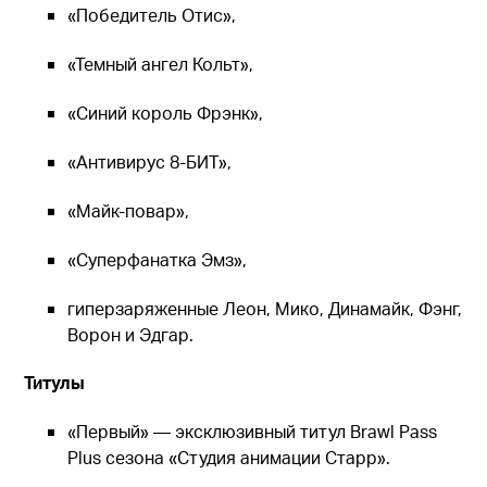
«Победитель Отис»,
«Темный ангел Кольт»,
«Синий король Фрэнк»,
«Антивирус 8-БИТ»,
«Майк-повар»,
«Суперфанатка Эмз»,
гиперзаряженные Леон, Мико, Динамайк, Фэнг,
Ворон и Эдгар.
Титулы
«Первый» — эксклюзивный титул Brawl Pass
Plus сезона «Студия анимации Старр».