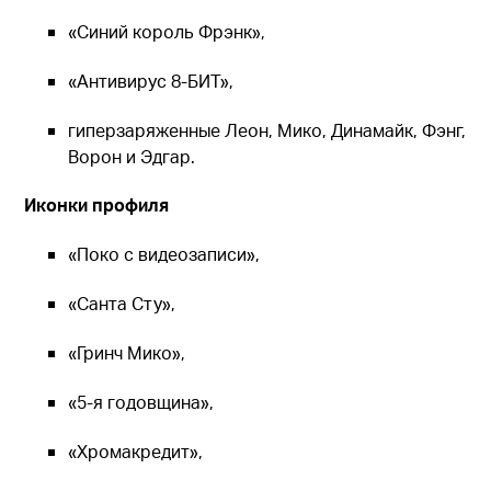
«Синий король Фрэнк»,
«Антивирус 8-БИТ»,
гиперзаряженные Леон, Мико, Динамайк, Фэнг,
Ворон и Эдгар.
Иконки профиля
«Поко с видеозаписи»,
«Санта Сту»,
«Гринч Мико»,
«5-я годовщина»,
«Хромакредит»,