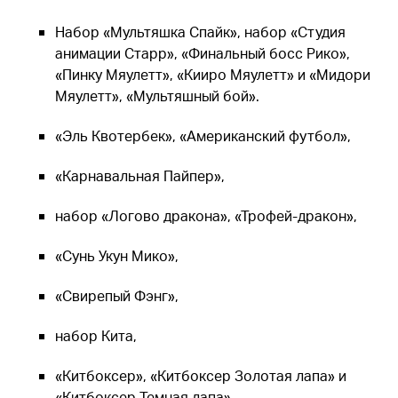
Набор «Мультяшка Спайк», набор «Студия
анимации Старр», «Финальный босс Рико»,
«Пинку Мяулетт», «Кииро Мяулетт» и «Мидори
Мяулетт», «Мультяшный бой».
«Эль Квотербек», «Американский футбол»,
«Карнавальная Пайпер»,
набор «Логово дракона», «Трофей-дракон»,
«Сунь Укун Мико»,
«Свирепый Фэнг»,
набор Кита,
«Китбоксер», «Китбоксер Золотая лапа» и
«Китбоксер Темная лапа»,