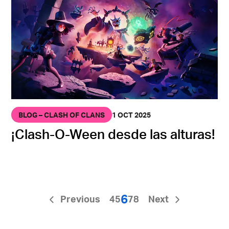
BLOG – CLASH OF CLANS
1 OCT 2025
¡Clash-O-Ween desde las alturas!
6
Previous
4
5
7
8
Next