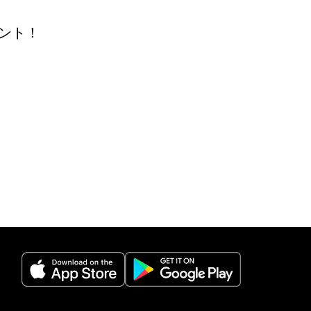
ント！
(opens in a new tab)
(opens in a new 