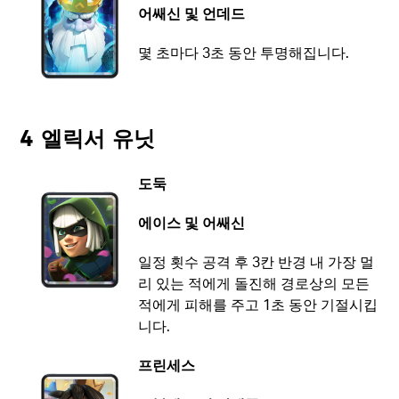
어쌔신 및 언데드
몇 초마다 3초 동안 투명해집니다.
4 엘릭서 유닛
도둑
에이스 및 어쌔신
일정 횟수 공격 후 3칸 반경 내 가장 멀
리 있는 적에게 돌진해 경로상의 모든
적에게 피해를 주고 1초 동안 기절시킵
니다.
프린세스