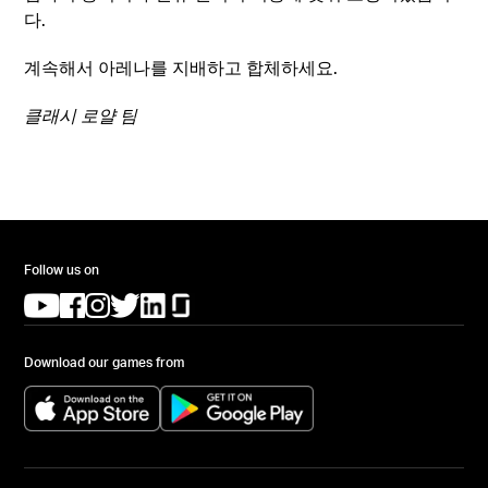
다.
계속해서 아레나를 지배하고 합체하세요.
클래시 로얄 팀
Follow us on
(opens in a new tab)
(opens in a new tab)
(opens in a new tab)
(opens in a new tab)
(opens in a new tab)
(opens in a new tab)
Download our games from
(opens in a new tab)
(opens in a new tab)