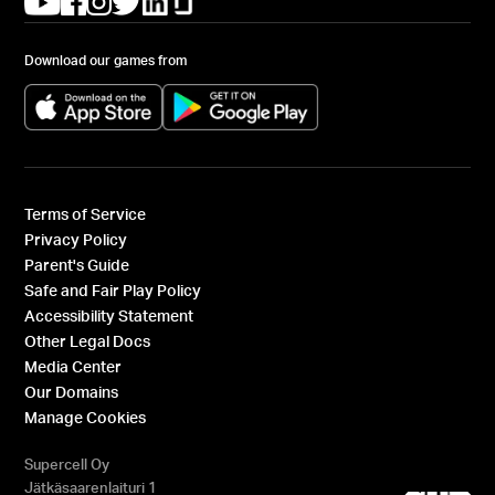
Download our games from
(opens in a new tab)
(opens in a new tab)
Terms of Service
Privacy Policy
Parent's Guide
Safe and Fair Play Policy
Accessibility Statement
Other Legal Docs
Media Center
Our Domains
Manage Cookies
Supercell Oy
Jätkäsaarenlaituri 1