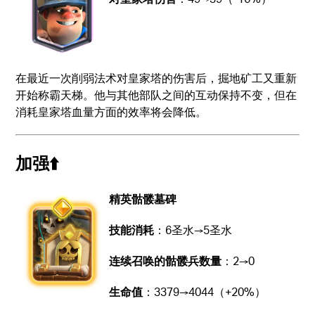
在最近一次削弱法术对皇家塔的伤害后，掘地矿工又重新
开始称霸天梯。他与其他部队之间的互动保持不变，但在
消耗皇家塔血量方面的效率将会降低。
加强⬆️
精英骷髅墓碑
技能消耗
：6圣水→5圣水
连续召唤的骷髅兵数量
：2→0
生命值
：3379→4044（+20%）