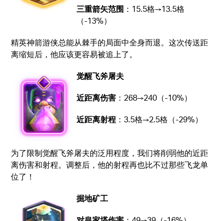
三重箭矢范围
：15.5格→13.5格
（-13%）
精英神箭游侠总能从棘手的局面中全身而退。这次传送距
离缩短后，他应该更容易被追上了。
觉醒飞斧屠夫
近距离伤害
：268→240（-10%）
近距离射程
：3.5格→2.5格（-29%）
为了限制觉醒飞斧屠夫的泛用程度，我们将削弱他的近距
离伤害和射程。调整后，他的射程再也比不过那些飞龙单
位了！
掘地矿工
对皇家塔伤害
：49→39（-16%）