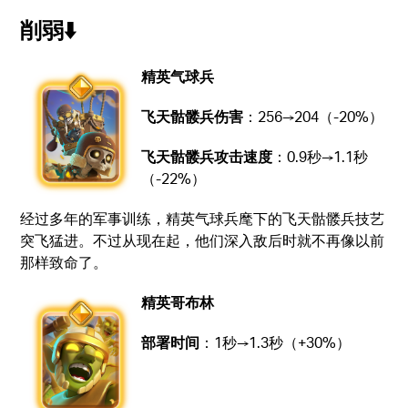
削弱⬇️
精英气球兵
飞天骷髅兵伤害
：256→204（-20%）
飞天骷髅兵攻击速度
：0.9秒→1.1秒
（-22%）
经过多年的军事训练，精英气球兵麾下的飞天骷髅兵技艺
突飞猛进。不过从现在起，他们深入敌后时就不再像以前
那样致命了。
精英哥布林
部署时间
：1秒→1.3秒（+30%）