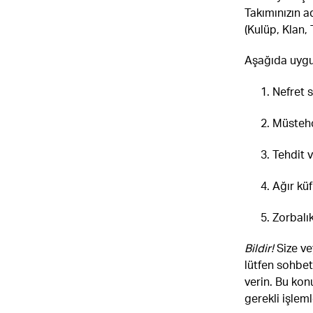
Takımınızın a
(Kulüp, Klan,
Aşağıda uygu
Nefret s
Müstehc
Tehdit v
Ağır küf
Zorbalı
Bildir!
Size ve
lütfen sohbet
verin. Bu kon
gerekli işleml