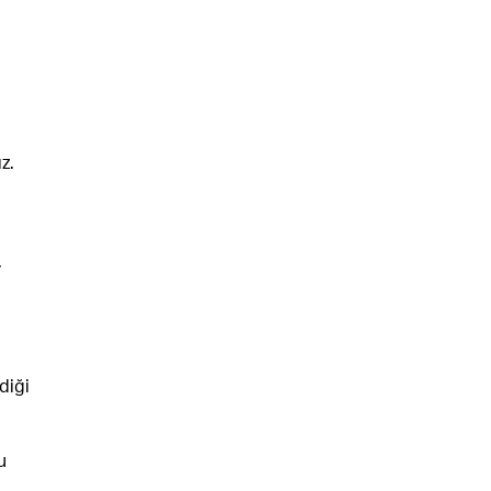
z.
.
diği
u