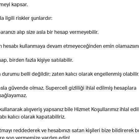
meyi kapsar.
 ilgili riskler şunlardır:
paranızı alıp size asla bir hesap vermeyebilir.
ın hesabı kullanmaya devam etmeyeceğinden emin olamazsını
ap, birden fazla kişiye satılabilir.
durumu belli değildir; zaten kalıcı olarak engellenmiş olabilir
la güvende olmaz. Supercell gizliliği ihlal edilmiş hesaplara
sağlayamaz.
ullanarak alışveriş yapsanız bile Hizmet Koşullarımız ihlal edil
abı kalıcı olarak kapatabiliriz.
tmayı reddederek ve hesabınızı satan kişileri bize bildirerek b
ere son vermemize yardım edin!