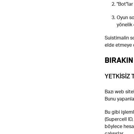
"Bot"la
Oyun so
yönelik
Suistimalin s
elde etmeye ç
BIRAKIN
YETKİSİZ 
Bazı web site
Bunu yapanlar
Bu gibi işleml
(Supercell ID,
böylece hesa
çalışırlar.