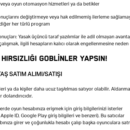
r veya oyun otomasyon hizmetleri ya da betikler
nuçlarını değiştirmeye veya hak edilmemiş ilerleme sağlama
 diğer her türlü program
onuçları: Yasak üçüncü taraf yazılımlar ile adil olmayan avanta
alışmak, ilgili hesapların kalıcı olarak engellenmesine neden 
 HIRSIZLIĞI GOBLİNLER YAPSIN!
TAŞ SATIM ALIMI/SATIŞI
leri ya da kişiler daha ucuz taş/elmas satıyor olabilir. Aldanma
 dolandırıcıdır.
erde oyun hesabınıza erişmek için giriş bilgilerinizi isterler
 Apple ID, Google Play giriş bilgileri ve benzeri). Bu satıcılar
bınıza girer ve çoğunlukla hesabı çalıp başka oyunculara sa