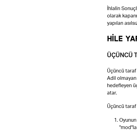
İhlalin Sonuçl
olarak kapanm
yapılan asılsı
HİLE YA
ÜÇÜNCÜ T
Üçüncü taraf 
Adil olmayan 
hedefleyen üçü
atar.
Üçüncü taraf y
Oyunun i
"mod"la