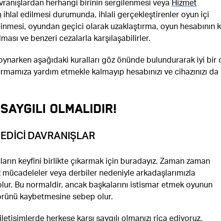
ranışlardan herhangi birinin sergilenmesi veya
Hizmet
n
ihlal edilmesi durumunda, ihlali gerçekleştirenler oyun içi
ilinmesi, oyundan geçici olarak uzaklaştırma, oyun hesabının k
ması ve benzeri cezalarla karşılaşabilirler.
oynarken aşağıdaki kuralları göz önünde bulundurarak iyi bir
rmamıza yardım etmekle kalmayıp hesabınızı ve cihazınızı da
SAYGILI OLMALIDIR!
 EDİCİ DAVRANIŞLAR
arın keyfini birlikte çıkarmak için buradayız. Zaman zaman
 mücadeleler veya derbiler nedeniyle arkadaşlarımızla
 olur. Bu normaldir, ancak başkalarını istismar etmek oyunun
örünü kaybetmesine sebep olur.
iletişimlerde herkese karşı saygılı olmanızı rica ediyoruz.