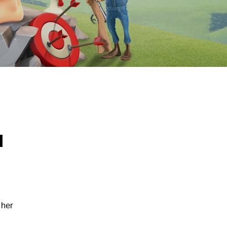
I
 her