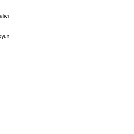
alıcı
 oyun