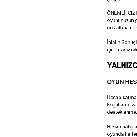
ÖNEMLİ: Gizli 
oyununuzun gü
risk altına s
İhlalin Sonuç
içi paranız si
YALNIZC
OYUN HESA
Hesap satmak
Koşullarımıza
desteklenmez
Hesap satışla
oyunda ilerle