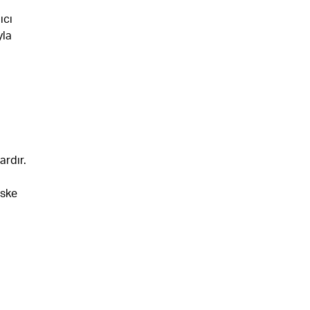
ıcı
yla
ardır.
iske