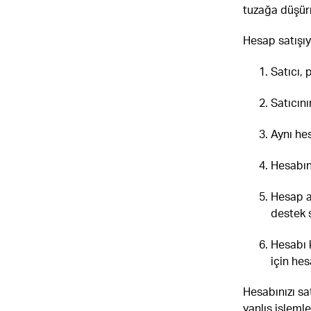
tuzağa düşür
Hesap satışıyla
Satıcı, 
Satıcın
Aynı hes
Hesabın 
Hesap as
destek 
Hesabı k
için hes
Hesabınızı sa
yanlış işleml