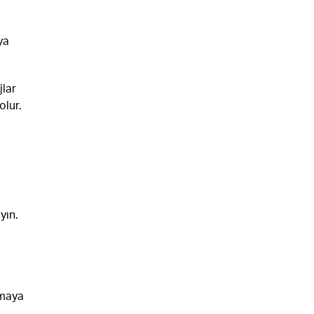
ya
jlar
olur.
yın.
tmaya