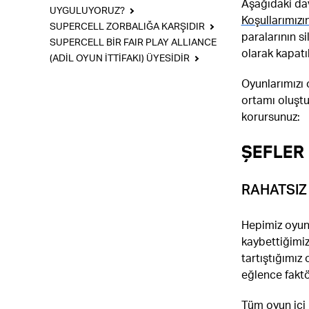
Aşağıdaki dav
UYGULUYORUZ?
Koşullarımızı
SUPERCELL ZORBALIĞA KARŞIDIR
paralarının s
SUPERCELL BİR FAIR PLAY ALLIANCE
olarak kapatıl
(ADİL OYUN İTTİFAKI) ÜYESİDİR
Oyunlarımızı 
ortamı oluştu
korursunuz:
ŞEFLER 
RAHATSIZ
Hepimiz oyunl
kaybettiğimiz
tartıştığımız
eğlence fakt
Tüm oyun içi 