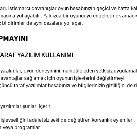
arı: İstismarcı davranışlar oyun hesabınızın geçici ve hatta kal
asına yol açabilir. Yalnızca bir oyuncuyu engelletmek amacı
z bildirimler de aynı cezalara yol açar.
PMAYIN!
ARAF YAZILIM KULLANIMI
yazılımlar, oyun deneyimini manipüle eden yetkisiz uygulamal
avantajlar sağlamak için oyunun işlevlerini değiştirmeyi
ncü taraf yazılımlar hesabınızı ve bilgilerinizin gizliliğini de r
azılımlar şunları içerir:
şlevselliğini adaletsiz şekilde değiştiren korsanlık eylemleri,
r veya programlar