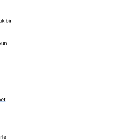
ük bir
oyun
met
rle