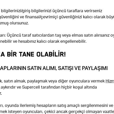
bilgilerinizi/giriş bilgilerinizi üçüncü taraflara verirseniz
venliğini ve finansal/çevrimiçi güvenliğinizi kalıcı olarak büy
okmuş olursunuz.
ları: Üçüncü taraf satıcılardan taş veya elmas satın alırsanız 
linebilir ve hesabınız kalıcı olarak engellenebilir.
A BİR TANE OLABİLİR!
PLARININ SATIN ALIMI, SATIŞI VE PAYLAŞIMI
, satın almak, paylaşmak veya diğer oyunculara vermek
Hiz
aykırıdır ve Supercell tarafından hiçbir koşul altında
.
rı, oyunda ilerlemiş hesapların satış amaçlı sergilenmesini ve
mek isteyen oyuncuları, çekici ancak gerçekçi olmayan vaatle