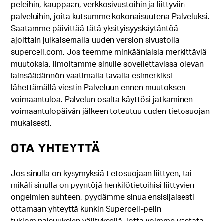
peleihin, kauppaan, verkkosivustoihin ja liittyviin
palveluihin, joita kutsumme kokonaisuutena Palveluksi.
Saatamme päivittää tätä yksityisyyskäytäntöä
ajoittain julkaisemalla uuden version sivustolla
supercell.com. Jos teemme minkäänlaisia merkittäviä
muutoksia, ilmoitamme sinulle sovellettavissa olevan
lainsäädännön vaatimalla tavalla esimerkiksi
lähettämällä viestin Palveluun ennen muutoksen
voimaantuloa. Palvelun osalta käyttösi jatkaminen
voimaantulopäivän jälkeen toteutuu uuden tietosuojan
mukaisesti.
OTA YHTEYTTÄ
Jos sinulla on kysymyksiä tietosuojaan liittyen, tai
mikäli sinulla on pyyntöjä henkilötietoihisi liittyvien
ongelmien suhteen, pyydämme sinua ensisijaisesti
ottamaan yhteyttä kunkin Supercell-pelin
tukiominaisuuksien välityksellä, jotta voimme vastata