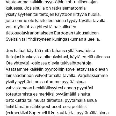
Vastaamme kaikkiin pyyntöihin kohtuullisen ajan
kuluessa. Jos sinulla on ratkaisemattomia
yksityisyyteen tai tietojen käyttöön liittyviä huolia,
joita emme ole käsitelleet sinua tyydyttävällä tavalla,
voit myös ottaa yhteyttä paikalliseen
tietosuojaviranomaiseen Euroopan talousalueen,
Sveitsin tai Yhdistyneen kuningaskunnan alueella.
Jos haluat käyttää mitä tahansa yllä kuvatuista
tietojasi koskevista oikeuksistasi, käytä edellä olleessa
Ota yhteyttä ‑osiossa olevia tukivaihtoehtoja.
Vastaamme kaikkiin pyyntöihin sovellettavissa olevan
lainsäädännön velvoittamalla tavalla. Varjellaksemme
yksityisyyttäsi me saatamme pyytää sinua
vahvistamaan henkilöllisyytesi ennen pyyntösi
toteuttamista esimerkiksi pyytämällä sinulta
ostokuittia tai muuta tilitietoa, pyytämällä sinua
linkittämään sähköpostiosoitteesi pelitiliisi
(esimerkiksi Supercell ID:n kautta) tai pyytämällä sinua