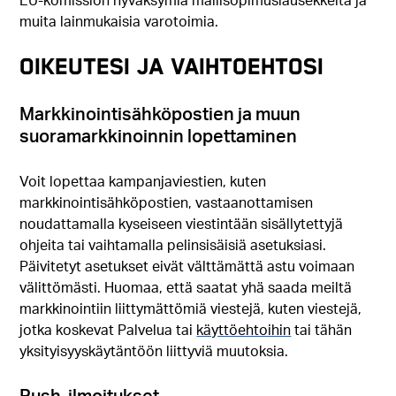
muita lainmukaisia varotoimia.
OIKEUTESI JA VAIHTOEHTOSI
Markkinointisähköpostien ja muun
suoramarkkinoinnin lopettaminen
Voit lopettaa kampanjaviestien, kuten
markkinointisähköpostien, vastaanottamisen
noudattamalla kyseiseen viestintään sisällytettyjä
ohjeita tai vaihtamalla pelinsisäisiä asetuksiasi.
Päivitetyt asetukset eivät välttämättä astu voimaan
välittömästi. Huomaa, että saatat yhä saada meiltä
markkinointiin liittymättömiä viestejä, kuten viestejä,
jotka koskevat Palvelua tai
käyttöehtoihin
tai tähän
yksityisyyskäytäntöön liittyviä muutoksia.
Push-ilmoitukset