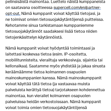
pelinsisäistä mainontaa. Luettelo näistä kumppaneista
on saatavana osoitteessa
supercell.com/en/partner-
opt-out.
Nämä kumppanit voivat käyttää tietojasi, ja
ne toimivat omien tietosuojakäytäntöjensä puitteissa.
Kehotamme sinua tarkistamaan kumppaniemme
tietosuojakäytännöt saadaksesi lisää tietoa niiden
tietojenkäsittelyn käytännöistä.
Nämä kumppanit voivat hyödyntää toimintaasi ja
laitettasi koskevaa tietoa (esim. IP-osoitetta,
mobiilitunnisteita, vierailtuja verkkosivuja, sijaintia tai
kellonaikaa). Saatamme myös yhdistää ja jakaa sinusta
keräämäämme tietoa kolmannen osapuolen
mainoskumppanien kanssa. Nämä mainoskumppanit
voivat käyttää tätä tietoa (ja vastaavaa muista
palveluista kerättyä tietoa) tarjotakseen kohdennettua
mainontaa, kun vierailet kolmannen osapuolen
palveluissa heidän verkostoissaan. Nämä kumppanit
voivat toimia omien tietosuojakäytäntöjensä