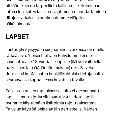
pitkään, kuin on tarpeellista laillisten liiketoiminnan
intressien, kuten laillisten vaatimusten noudattaminen,
riitojen ratkaisu ja sopimustemme ylläpito,
näkökulmasta.
LAPSET
Lasten yksityisyyden suojaaminen verkossa on meille
tärkeä asia. Yleisesti ottaen Palvelumme ei ole
suunnattu alle 13-vuotiaille lapsille (ikä voi vaihdella
paikallisen lainsäädännön mukaan) eikä Palvelu
tietoisesti kerää lasten henkilökohtaisia tietoja paitsi
seuraavassa kappaleessa kuvatulla tavalla.
Sellaisten pelien tapauksessa, joita ei ole suunnattu
lapsille, mutta jotka silti saattavat vedota lapsiin,
pyrimme käyttämään lisätoimia rajoittaaksemme
Palvelun käyttöä pelaajan iän perusteella. Näiden