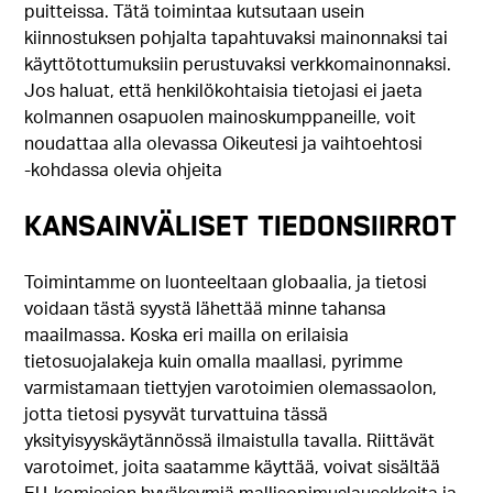
puitteissa. Tätä toimintaa kutsutaan usein
kiinnostuksen pohjalta tapahtuvaksi mainonnaksi tai
käyttötottumuksiin perustuvaksi verkkomainonnaksi.
Jos haluat, että henkilökohtaisia tietojasi ei jaeta
kolmannen osapuolen mainoskumppaneille, voit
noudattaa alla olevassa Oikeutesi ja vaihtoehtosi
‑kohdassa olevia ohjeita
KANSAINVÄLISET TIEDONSIIRROT
Toimintamme on luonteeltaan globaalia, ja tietosi
voidaan tästä syystä lähettää minne tahansa
maailmassa. Koska eri mailla on erilaisia
tietosuojalakeja kuin omalla maallasi, pyrimme
varmistamaan tiettyjen varotoimien olemassaolon,
jotta tietosi pysyvät turvattuina tässä
yksityisyyskäytännössä ilmaistulla tavalla. Riittävät
varotoimet, joita saatamme käyttää, voivat sisältää
EU-komission hyväksymiä mallisopimuslausekkeita ja