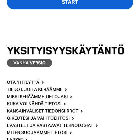
START
Kysely on saatavilla vain englanniksi.
YKSITYISYYSKÄYTÄNTÖ
VANHA VERSIO
OTA YHTEYTTÄ
TIEDOT, JOITA KERÄÄMME
MIKSI KERÄÄMME TIETOJASI
KUKA VOI NÄHDÄ TIETOSI
KANSAINVÄLISET TIEDONSIIRROT
OIKEUTESI JA VAIHTOEHTOSI
EVÄSTEET JA VASTAAVAT TEKNOLOGIAT
MITEN SUOJAAMME TIETOSI
LAPSET