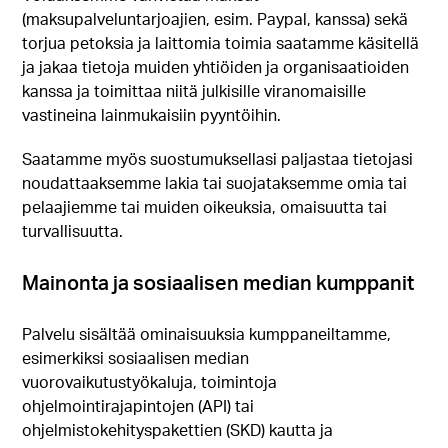
(maksupalveluntarjoajien, esim. Paypal, kanssa) sekä
torjua petoksia ja laittomia toimia saatamme käsitellä
ja jakaa tietoja muiden yhtiöiden ja organisaatioiden
kanssa ja toimittaa niitä julkisille viranomaisille
vastineina lainmukaisiin pyyntöihin.
Saatamme myös suostumuksellasi paljastaa tietojasi
noudattaaksemme lakia tai suojataksemme omia tai
pelaajiemme tai muiden oikeuksia, omaisuutta tai
turvallisuutta.
Mainonta ja sosiaalisen median kumppanit
Palvelu sisältää ominaisuuksia kumppaneiltamme,
esimerkiksi sosiaalisen median
vuorovaikutustyökaluja, toimintoja
ohjelmointirajapintojen (API) tai
ohjelmistokehityspakettien (SKD) kautta ja