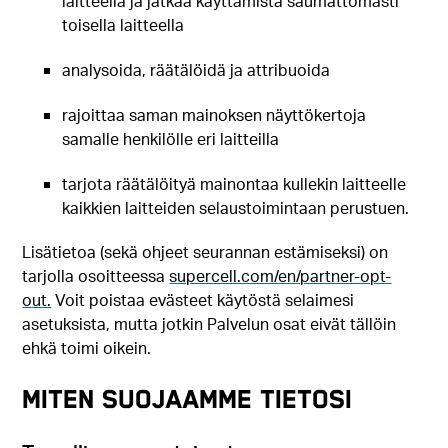
laitteella ja jatkaa käyttämistä saumattomasti
toisella laitteella
analysoida, räätälöidä ja attribuoida
rajoittaa saman mainoksen näyttökertoja
samalle henkilölle eri laitteilla
tarjota räätälöityä mainontaa kullekin laitteelle
kaikkien laitteiden selaustoimintaan perustuen.
Lisätietoa (sekä ohjeet seurannan estämiseksi) on
tarjolla osoitteessa
supercell.com/en/partner-opt-
out.
Voit poistaa evästeet käytöstä selaimesi
asetuksista, mutta jotkin Palvelun osat eivät tällöin
ehkä toimi oikein.
MITEN SUOJAAMME TIETOSI