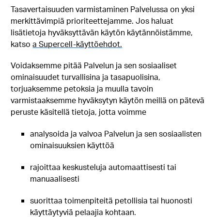
Tasavertaisuuden varmistaminen Palvelussa on yksi
merkittävimpiä prioriteettejamme. Jos haluat
lisätietoja hyväksyttävän käytön käytännöistämme,
katso
a Supercell-käyttöehdot.
Voidaksemme pitää Palvelun ja sen sosiaaliset
ominaisuudet turvallisina ja tasapuolisina,
torjuaksemme petoksia ja muulla tavoin
varmistaaksemme hyväksytyn käytön meillä on pätevä
peruste käsitellä tietoja, jotta voimme
analysoida ja valvoa Palvelun ja sen sosiaalisten
ominaisuuksien käyttöä
rajoittaa keskusteluja automaattisesti tai
manuaalisesti
suorittaa toimenpiteitä petollisia tai huonosti
käyttäytyviä pelaajia kohtaan.