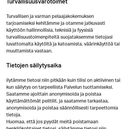
Turvallisuusvarotoimet
Turvallisen ja varman pelaajakokemuksen
tarjoamiseksi kehitämme ja otamme jatkuvasti
käyttöön hallinnollisia, teknisiä ja fyysisiä
turvallisuustoimenpiteitä suojataksemme tietojasi
luvattomalta käytöltä ja katoamista, väärinkäyttöä tai
muuttamista vastaan.
Tietojen säilytysaika
ilytämme tietosi niin pitkään kuin tilisi on aktiivinen tai
kun säilytys on tarpeellista Palvelun tuottamiseksi.
Saatamme ajoittain anonymisoida ja poistaa
käyttämättömät pelitilit, ja saatamme tarkastaa,
anonymisoida ja poistaa säännöllisesti tarpeettomia
tietoja.
Huomaa, että jos pyydät meitä poistamaan
henkilökohtaiset tietosi, säilytämme tietosi niin