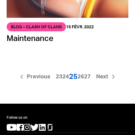
BLOG – CLASH OF CLANS
15 FÉVR. 2022
Maintenance
25
Previous
23
24
26
27
Next
Follow us on
(opens in a new tab)
(opens in a new tab)
(opens in a new tab)
(opens in a new tab)
(opens in a new tab)
(opens in a new tab)